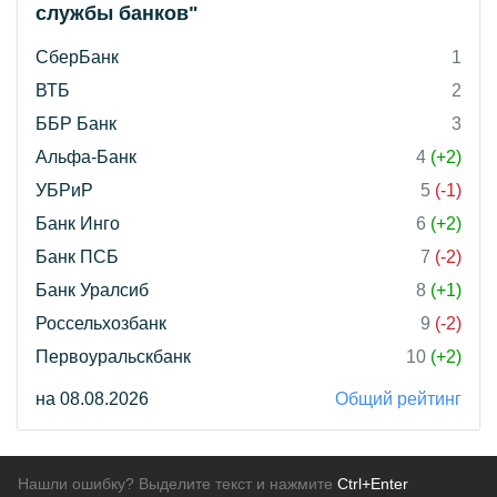
службы банков"
СберБанк
1
ВТБ
2
ББР Банк
3
Альфа-Банк
4
(+2)
УБРиР
5
(-1)
Банк Инго
6
(+2)
Банк ПСБ
7
(-2)
Банк Уралсиб
8
(+1)
Россельхозбанк
9
(-2)
Первоуральскбанк
10
(+2)
на 08.08.2026
Общий рейтинг
Нашли ошибку? Выделите текст и нажмите
Ctrl+Enter