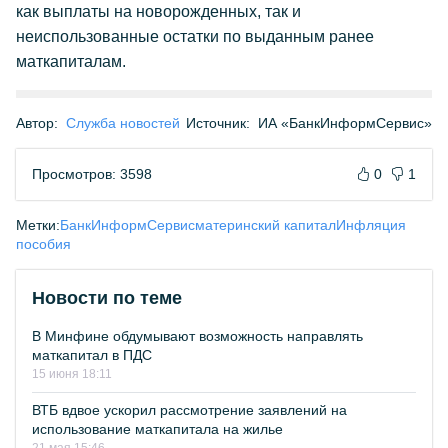
как выплаты на новорожденных, так и
неиспользованные остатки по выданным ранее
маткапиталам.
Автор:
Служба новостей
Источник:
ИА «БанкИнформСервис»
Просмотров: 3598
0
1
Метки:
БанкИнформСервис
материнский капитал
Инфляция
пособия
Новости по теме
В Минфине обдумывают возможность направлять
маткапитал в ПДС
15 июня 18:11
ВТБ вдвое ускорил рассмотрение заявлений на
использование маткапитала на жилье