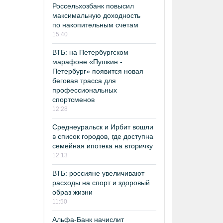
Россельхозбанк повысил
максимальную доходность
по накопительным счетам
15:40
ВТБ: на Петербургском
марафоне «Пушкин -
Петербург» появится новая
беговая трасса для
профессиональных
спортсменов
12:28
Среднеуральск и Ирбит вошли
в список городов, где доступна
семейная ипотека на вторичку
12:13
ВТБ: россияне увеличивают
расходы на спорт и здоровый
образ жизни
11:50
Альфа-Банк начислит