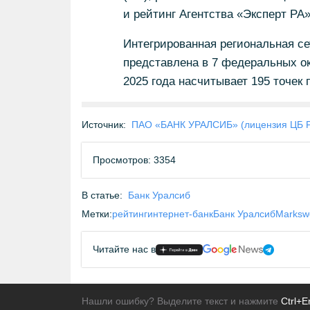
и рейтинг Агентства «Эксперт РА»
Интегрированная региональная се
представлена в 7 федеральных ок
2025 года насчитывает 195 точек 
Источник:
ПАО «БАНК УРАЛСИБ» (лицензия ЦБ 
Просмотров: 3354
В статье:
Банк Уралсиб
Метки:
рейтинг
интернет-банк
Банк Уралсиб
Marksw
Читайте нас в
Нашли ошибку? Выделите текст и нажмите
Ctrl+E