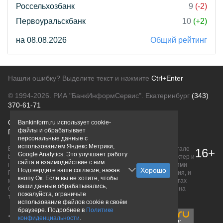
Россельхозбанк
9
(-2)
Первоуральскбанк
10
(+2)
на 08.08.2026
Общий рейтинг
Нашли ошибку? Выделите текст и нажмите
Ctrl+Enter
© 1994-2026.
РИА "БанкИнформСервис". Екатеринбург
(343)
370-61-71
О проекте
Политика конфиденциальности
Bankinform.ru использует cookie-
файлы и обрабатывает
Правовая информация
Для рекламодателей
персональные данные с
использованием Яндекс Метрики,
Вся информация о продуктах банков, размещенная на портале
16+
Google Analytics. Это улучшает работу
bankinform.ru, носит исключительно ознакомительный характер и
сайта и взаимодействие с ним.
не является публичной офертой, определяемой положениями
Подтвердите ваше согласие, нажав
ГК РФ. Информация не содержит точного и полного описания, и
кнопу Ок. Если вы не хотите, чтобы
может быть изменена. Конечные условия уточняйте на сайтах
ваши данные обрабатывались,
банков или при личном обращении. Исключительное право на
пожалуйста, ограничьте
товарные знаки принадлежит их правообладателям.
использование файлов cookie в своём
браузере. Подробнее в
Политике
конфиденциальности
.