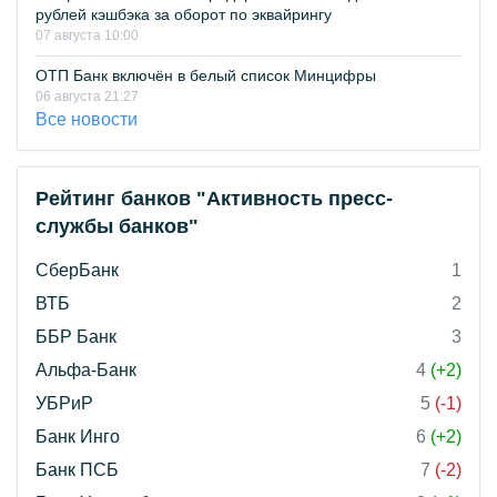
рублей кэшбэка за оборот по эквайрингу
07 августа 10:00
ОТП Банк включён в белый список Минцифры
06 августа 21:27
Все новости
Рейтинг банков "Активность пресс-
службы банков"
СберБанк
1
ВТБ
2
ББР Банк
3
Альфа-Банк
4
(+2)
УБРиР
5
(-1)
Банк Инго
6
(+2)
Банк ПСБ
7
(-2)