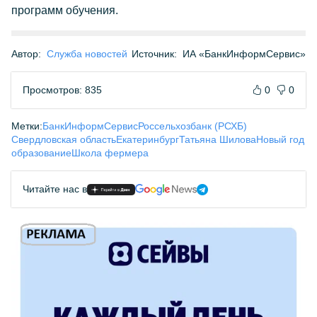
программ обучения.
Автор:
Служба новостей
Источник:
ИА «БанкИнформСервис»
Просмотров: 835
0
0
Метки:
БанкИнформСервис
Россельхозбанк (РСХБ)
Свердловская область
Екатеринбург
Татьяна Шилова
Новый год
образование
Школа фермера
Читайте нас в