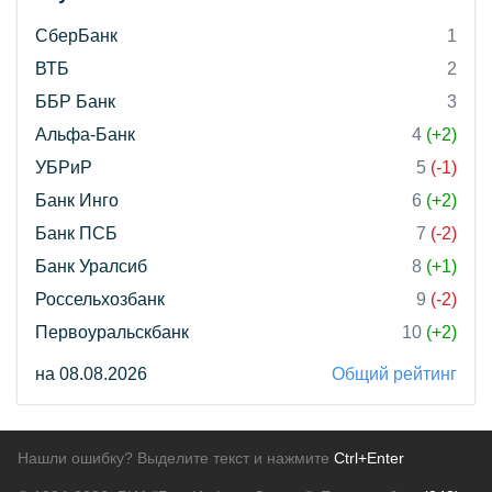
СберБанк
1
ВТБ
2
ББР Банк
3
Альфа-Банк
4
(+2)
УБРиР
5
(-1)
Банк Инго
6
(+2)
Банк ПСБ
7
(-2)
Банк Уралсиб
8
(+1)
Россельхозбанк
9
(-2)
Первоуральскбанк
10
(+2)
на 08.08.2026
Общий рейтинг
Нашли ошибку? Выделите текст и нажмите
Ctrl+Enter