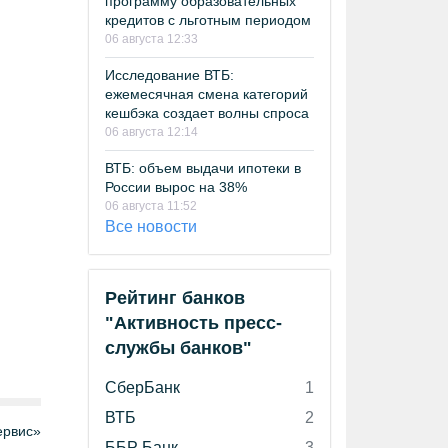
программу образовательных
кредитов с льготным периодом
06 августа 12:33
Исследование ВТБ:
ежемесячная смена категорий
кешбэка создает волны спроса
06 августа 12:14
ВТБ: объем выдачи ипотеки в
России вырос на 38%
06 августа 11:52
Все новости
Рейтинг банков
"Активность пресс-
службы банков"
СберБанк
1
ВТБ
2
рвис»
ББР Банк
3