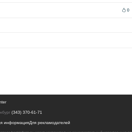
0
nter
нбург
(343) 370-61-71
ая информация
Для рекламодателей