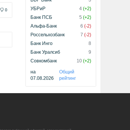
УБРиР
4
(+2)
0
Банк ПСБ
5
(+2)
Альфа-Банк
6
(-2)
Россельхозбанк
7
(-2)
Банк Инго
8
Банк Уралсиб
9
Совкомбанк
10
(+2)
на
Общий
07.08.2026
рейтинг