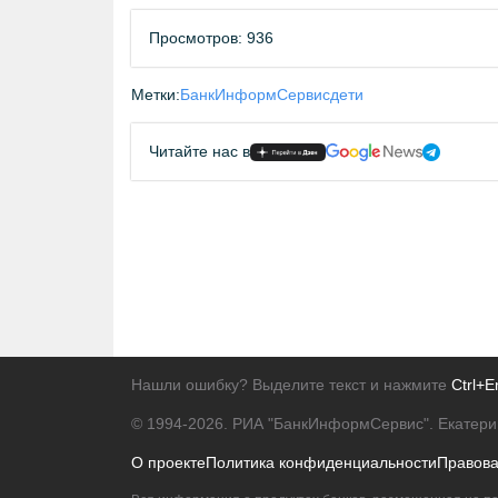
Просмотров: 936
Метки:
БанкИнформСервис
дети
Читайте нас в
Нашли ошибку? Выделите текст и нажмите
Ctrl+E
© 1994-2026.
РИА "БанкИнформСервис". Екатери
О проекте
Политика конфиденциальности
Правов