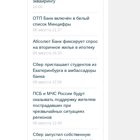
эквайрингу
10:00
ОТП Банк включён в белый
список Минцифры
06 августа 21:27
Абсолют Банк фиксирует спрос
на вторичное жилье в ипотеку
06 августа 16:20
Сбер приглашает студентов из
Екатеринбурга в амбассадоры
банка
06 августа 15:56
ПСБ и МЧС России будут
оказывать поддержку жителям
пострадавших при
чрезвычайных ситуациях
регионов
06 августа 12:40
Сбер запустил собственную