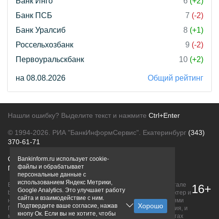
Банк Инго
6
(+2)
Банк ПСБ
7
(-2)
Банк Уралсиб
8
(+1)
Россельхозбанк
9
(-2)
Первоуральскбанк
10
(+2)
на 08.08.2026
Общий рейтинг
Нашли ошибку? Выделите текст и нажмите
Ctrl+Enter
© 1994-2026.
РИА "БанкИнформСервис". Екатеринбург
(343)
370-61-71
О проекте
Политика конфиденциальности
Bankinform.ru использует cookie-
файлы и обрабатывает
Правовая информация
Для рекламодателей
персональные данные с
использованием Яндекс Метрики,
Вся информация о продуктах банков, размещенная на портале
16+
Google Analytics. Это улучшает работу
bankinform.ru, носит исключительно ознакомительный характер и
сайта и взаимодействие с ним.
не является публичной офертой, определяемой положениями
Подтвердите ваше согласие, нажав
ГК РФ. Информация не содержит точного и полного описания, и
кнопу Ок. Если вы не хотите, чтобы
может быть изменена. Конечные условия уточняйте на сайтах