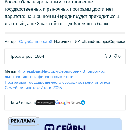
более сбалансированным: соотношение
государственных и рыночных программ достигнет
паритета: на 1 рыночный кредит будет приходиться 1
льготный, а не 3 как сейчас, - добавляют в банке.
Автор:
Служба новостей
Источник:
ИА «БанкИнформСервис»
Просмотров: 1504
0
0
Метки:
Ипотека
БанкИнформСервис
Банк ВТБ
прогноз
льготная ипотека
финансовые итоги
Программа государственного субсидирования ипотеки
Семейная ипотека
Итоги 2025
Читайте нас в