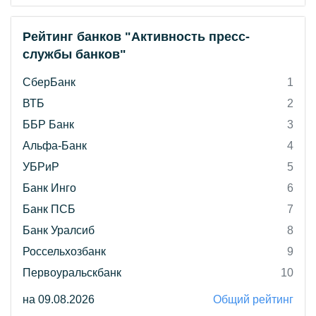
Рейтинг банков "Активность пресс-
службы банков"
СберБанк
1
ВТБ
2
ББР Банк
3
Альфа-Банк
4
УБРиР
5
Банк Инго
6
Банк ПСБ
7
Банк Уралсиб
8
Россельхозбанк
9
Первоуральскбанк
10
на 09.08.2026
Общий рейтинг