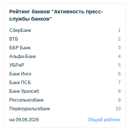
Рейтинг банков "Активность пресс-
службы банков"
СберБанк
1
ВТБ
2
ББР Банк
3
Альфа-Банк
4
УБРиР
5
Банк Инго
6
Банк ПСБ
7
Банк Уралсиб
8
Россельхозбанк
9
Первоуральскбанк
10
на 09.08.2026
Общий рейтинг