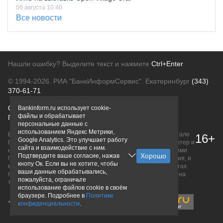
06 августа 10:40
Все новости
Нашли ошибку? Выделите текст и нажмите
Ctrl+Enter
© 1994-2026.
РИА "БанкИнформСервис". Екатеринбург
(343)
370-61-71
О проекте
Политика конфиденциальности
Bankinform.ru использует cookie-
файлы и обрабатывает
Правовая информация
Для рекламодателей
персональные данные с
использованием Яндекс Метрики,
Вся информация о продуктах банков, размещенная на портале
16+
Google Analytics. Это улучшает работу
bankinform.ru, носит исключительно ознакомительный характер и
сайта и взаимодействие с ним.
не является публичной офертой, определяемой положениями
Подтвердите ваше согласие, нажав
ГК РФ. Информация не содержит точного и полного описания, и
кнопу Ок. Если вы не хотите, чтобы
может быть изменена. Конечные условия уточняйте на сайтах
ваши данные обрабатывались,
банков или при личном обращении. Исключительное право на
пожалуйста, ограничьте
товарные знаки принадлежит их правообладателям.
использование файлов cookie в своём
браузере. Подробнее в
Политике
конфиденциальности
.