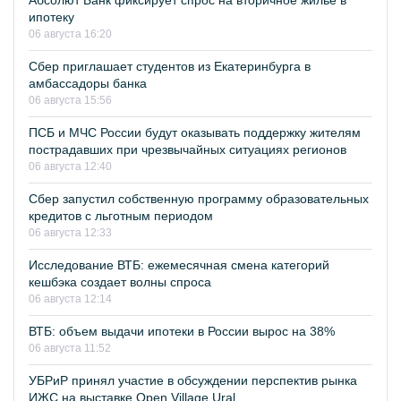
Абсолют Банк фиксирует спрос на вторичное жилье в
ипотеку
06 августа 16:20
Сбер приглашает студентов из Екатеринбурга в
амбассадоры банка
06 августа 15:56
ПСБ и МЧС России будут оказывать поддержку жителям
пострадавших при чрезвычайных ситуациях регионов
06 августа 12:40
Сбер запустил собственную программу образовательных
кредитов с льготным периодом
06 августа 12:33
Исследование ВТБ: ежемесячная смена категорий
кешбэка создает волны спроса
06 августа 12:14
ВТБ: объем выдачи ипотеки в России вырос на 38%
06 августа 11:52
УБРиР принял участие в обсуждении перспектив рынка
ИЖС на выставке Open Village Ural