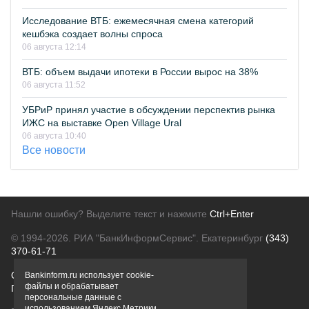
Исследование ВТБ: ежемесячная смена категорий
кешбэка создает волны спроса
06 августа 12:14
ВТБ: объем выдачи ипотеки в России вырос на 38%
06 августа 11:52
УБРиР принял участие в обсуждении перспектив рынка
ИЖС на выставке Open Village Ural
06 августа 10:40
Все новости
Нашли ошибку? Выделите текст и нажмите
Ctrl+Enter
© 1994-2026.
РИА "БанкИнформСервис". Екатеринбург
(343)
370-61-71
О проекте
Политика конфиденциальности
Bankinform.ru использует cookie-
файлы и обрабатывает
Правовая информация
Для рекламодателей
персональные данные с
использованием Яндекс Метрики,