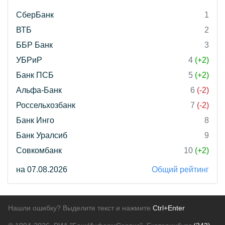
СберБанк
1
ВТБ
2
ББР Банк
3
УБРиР
4
(+2)
Банк ПСБ
5
(+2)
Альфа-Банк
6
(-2)
Россельхозбанк
7
(-2)
Банк Инго
8
Банк Уралсиб
9
Совкомбанк
10
(+2)
на 07.08.2026
Общий рейтинг
Нашли ошибку? Выделите текст и нажмите
Ctrl+Enter