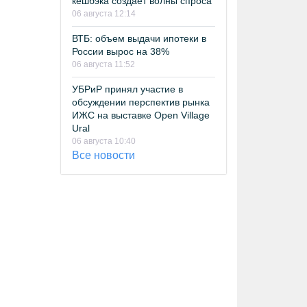
кешбэка создает волны спроса
06 августа 12:14
ВТБ: объем выдачи ипотеки в
России вырос на 38%
06 августа 11:52
УБРиР принял участие в
обсуждении перспектив рынка
ИЖС на выставке Open Village
Ural
06 августа 10:40
Все новости