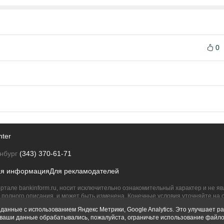
0
nter
нбург
(343) 370-61-71
ая информация
Для рекламодателей
ртале bankinform.ru, носит исключительно ознакомительный характер и не 
полного описания, и может быть изменена. Конечные условия уточняйте на 
их правообладателям.
данные с использованием Яндекс Метрики, Google Analytics. Это улучшает ра
ы ваши данные обрабатывались, пожалуйста, ограничьте использование файло