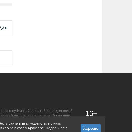
0
является публичной офертой, определяемой
16+
сайтах банков или при личном обращении.
боту сайта и взаимодействие с ним.
в cookie в своём браузере. Подробнее в