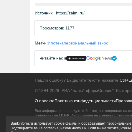
Источник:
https://zaimi.ru/
Просмотров: 1177
Метки:
Ипотека
первоначальный взнос
Читайте нас в
Нашли ошибку? Выделите текст и нажмите
Ctrl+E
© 1994-2026.
РИА "БанкИнформСервис". Екатери
О проекте
Политика конфиденциальности
Правов
Вся информация о продуктах банков, размещенная на по
положениями ГК РФ. Информация не содержит точного и 
Исключительное право на товарные знаки принадлежит 
Bankinform.ru использует cookie-файлы и обрабатывает персональные 
Подтвердите ваше согласие, нажав кнопу Ок. Если вы не хотите, чтоб