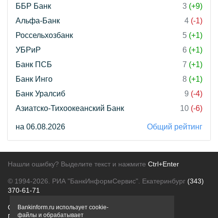
ББР Банк
3
(+9)
Альфа-Банк
4
(-1)
Россельхозбанк
5
(+1)
УБРиР
6
(+1)
Банк ПСБ
7
(+1)
Банк Инго
8
(+1)
Банк Уралсиб
9
(-4)
Азиатско-Тихоокеанский Банк
10
(-6)
на 06.08.2026
Общий рейтинг
Нашли ошибку? Выделите текст и нажмите
Ctrl+Enter
© 1994-2026.
РИА "БанкИнформСервис". Екатеринбург
(343)
370-61-71
О проекте
Политика конфиденциальности
Bankinform.ru использует cookie-
файлы и обрабатывает
Правовая информация
Для рекламодателей