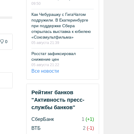
09:50
Как Чебурашку с ГигаЧатом
подружили. В Екатеринбурге
при поддержке Сбера
открылась выставка к юбилею
«Союзмультфильма»
0
05 августа 21:39
Росстат зафиксировал
снижение цен
05 августа 21:22
Все новости
Рейтинг банков
"Активность пресс-
службы банков"
СберБанк
1
(+1)
ВТБ
2
(-1)