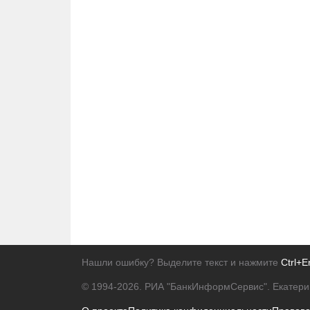
Нашли ошибку? Выделите текст и нажмите
Ctrl+E
© 1994-2026.
РИА "БанкИнформСервис". Екатери