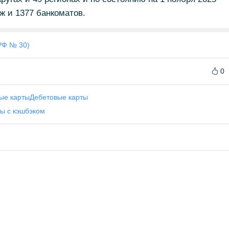
ж и 1377 банкоматов.
РФ № 30)
0
ые карты
Дебетовые карты
ы с кэшбэком