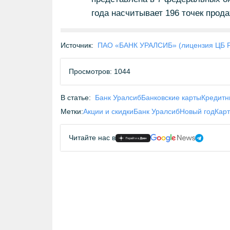
года насчитывает 196 точек прода
Источник:
ПАО «БАНК УРАЛСИБ» (лицензия ЦБ 
Просмотров: 1044
В статье:
Банк Уралсиб
Банковские карты
Кредитн
Метки:
Акции и скидки
Банк Уралсиб
Новый год
Карт
Читайте нас в