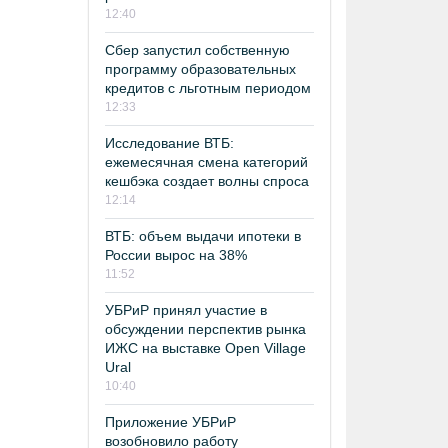
12:40
Сбер запустил собственную
программу образовательных
кредитов с льготным периодом
12:33
Исследование ВТБ:
ежемесячная смена категорий
кешбэка создает волны спроса
12:14
ВТБ: объем выдачи ипотеки в
России вырос на 38%
11:52
УБРиР принял участие в
обсуждении перспектив рынка
ИЖС на выставке Open Village
Ural
10:40
Приложение УБРиР
возобновило работу