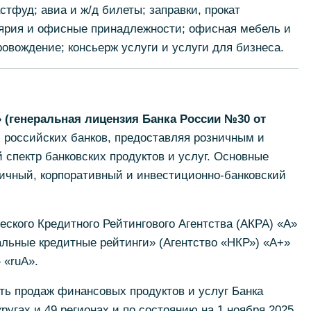
стфуд; авиа и ж/д билеты; заправки, прокат
лярия и офисные принадлежности; офисная мебель и
овождение; консьерж услуги и услуги для бизнеса.
(генеральная лицензия Банка России №30 от
 российских банков, предоставляя розничным и
спектр банковских продуктов и услуг. Основные
ничный, корпоративный и инвестиционно-банковский
еского Кредитного Рейтингового Агентства (АКРА) «А»
альные кредитные рейтинги» (Агентство «НКР») «А+»
 «ruА».
ть продаж финансовых продуктов и услуг Банка
угах и 49 регионах и по состоянию на 1 ноября 2025