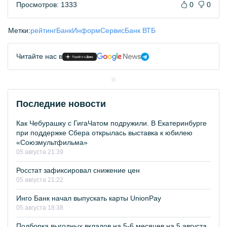
Просмотров: 1333
0
0
Метки:
рейтинг
БанкИнформСервис
Банк ВТБ
Читайте нас в
Последние новости
Как Чебурашку с ГигаЧатом подружили. В Екатеринбурге
при поддержке Сбера открылась выставка к юбилею
«Союзмультфильма»
05 августа 21:39
Росстат зафиксировал снижение цен
05 августа 21:22
Инго Банк начал выпускать карты UnionPay
05 августа 18:38
Подборка выгодных вкладов на 5-6 месяцев на 5 августа