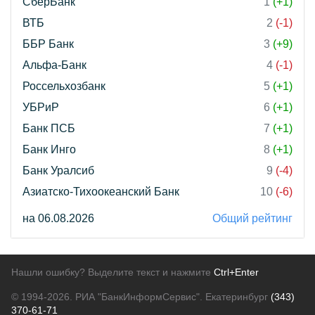
СберБанк
1
(+1)
ВТБ
2
(-1)
ББР Банк
3
(+9)
Альфа-Банк
4
(-1)
Россельхозбанк
5
(+1)
УБРиР
6
(+1)
Банк ПСБ
7
(+1)
Банк Инго
8
(+1)
Банк Уралсиб
9
(-4)
Азиатско-Тихоокеанский Банк
10
(-6)
на 06.08.2026
Общий рейтинг
Нашли ошибку? Выделите текст и нажмите
Ctrl+Enter
© 1994-2026.
РИА "БанкИнформСервис". Екатеринбург
(343)
370-61-71