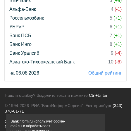
ББР Банк
3
(+9)
Альфа-Банк
4
(-1)
Россельхозбанк
5
(+1)
УБРиР
6
(+1)
Банк ПСБ
7
(+1)
Банк Инго
8
(+1)
Банк Уралсиб
9
(-4)
Азиатско-Тихоокеанский Банк
10
(-6)
на 06.08.2026
Общий рейтинг
Нашли ошибку? Выделите текст и нажмите
Ctrl+Enter
© 1994-2026.
РИА "БанкИнформСервис". Екатеринбург
(343)
370-61-71
О проекте
Политика конфиденциальности
Bankinform.ru использует cookie-
файлы и обрабатывает
Правовая информация
Для рекламодателей
персональные данные с