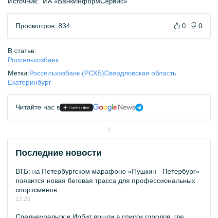
Источник:
ИА «БанкИнформСервис»
Просмотров: 834
0
0
В статье:
Россельхозбанк
Метки:
Россельхозбанк (РСХБ)
Свердловская область
Екатеринбург
Читайте нас в
Последние новости
ВТБ: на Петербургском марафоне «Пушкин - Петербург»
появится новая беговая трасса для профессиональных
спортсменов
12:28
Среднеуральск и Ирбит вошли в список городов, где