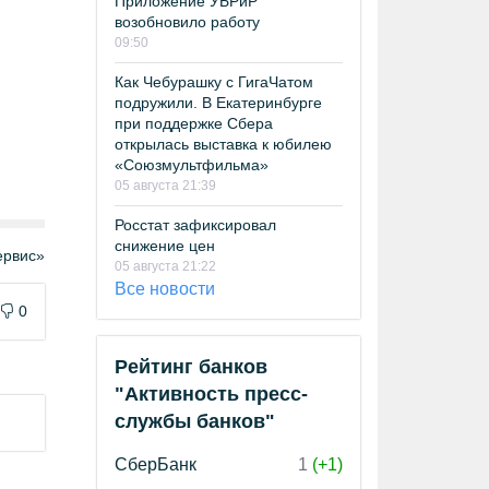
Приложение УБРиР
возобновило работу
09:50
Как Чебурашку с ГигаЧатом
подружили. В Екатеринбурге
при поддержке Сбера
открылась выставка к юбилею
«Союзмультфильма»
05 августа 21:39
Росстат зафиксировал
снижение цен
рвис»
05 августа 21:22
Все новости
0
Рейтинг банков
"Активность пресс-
службы банков"
СберБанк
1
(+1)