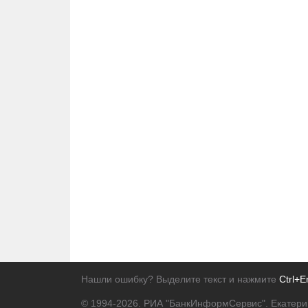
Нашли ошибку? Выделите текст и нажмите
Ctrl+E
© 1994-2026.
РИА "БанкИнформСервис". Екатери