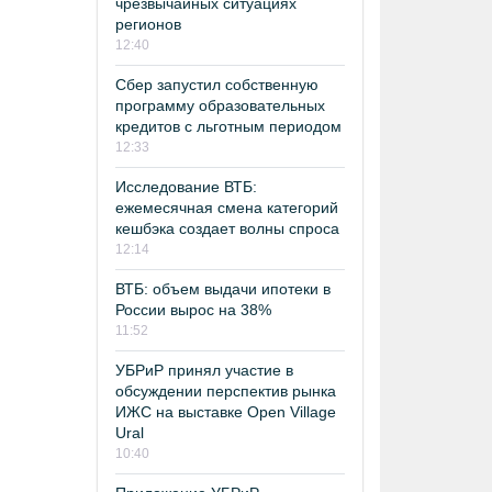
чрезвычайных ситуациях
регионов
12:40
Сбер запустил собственную
программу образовательных
кредитов с льготным периодом
12:33
Исследование ВТБ:
ежемесячная смена категорий
кешбэка создает волны спроса
12:14
ВТБ: объем выдачи ипотеки в
России вырос на 38%
11:52
УБРиР принял участие в
обсуждении перспектив рынка
ИЖС на выставке Open Village
Ural
10:40