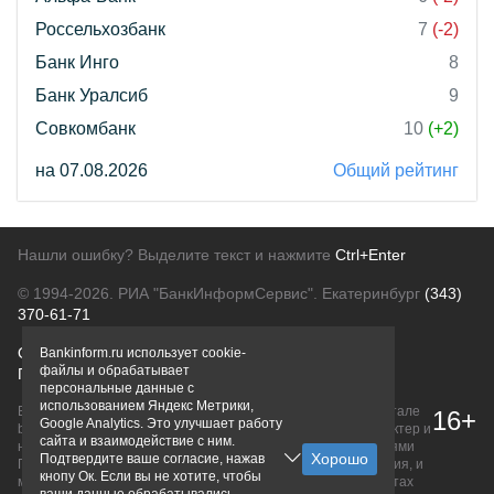
Россельхозбанк
7
(-2)
Банк Инго
8
Банк Уралсиб
9
Совкомбанк
10
(+2)
на 07.08.2026
Общий рейтинг
Нашли ошибку? Выделите текст и нажмите
Ctrl+Enter
© 1994-2026.
РИА "БанкИнформСервис". Екатеринбург
(343)
370-61-71
О проекте
Политика конфиденциальности
Bankinform.ru использует cookie-
файлы и обрабатывает
Правовая информация
Для рекламодателей
персональные данные с
использованием Яндекс Метрики,
Вся информация о продуктах банков, размещенная на портале
16+
Google Analytics. Это улучшает работу
bankinform.ru, носит исключительно ознакомительный характер и
сайта и взаимодействие с ним.
не является публичной офертой, определяемой положениями
Подтвердите ваше согласие, нажав
ГК РФ. Информация не содержит точного и полного описания, и
кнопу Ок. Если вы не хотите, чтобы
может быть изменена. Конечные условия уточняйте на сайтах