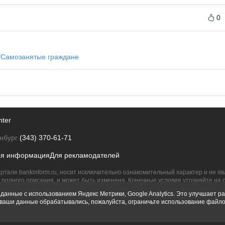
0
т
Самозанятые граждане
nter
нбург
(343) 370-61-71
ая информация
Для рекламодателей
ртале bankinform.ru, носит исключительно ознакомительный характер и не 
полного описания, и может быть изменена. Конечные условия уточняйте на 
их правообладателям.
данные с использованием Яндекс Метрики, Google Analytics. Это улучшает ра
ы ваши данные обрабатывались, пожалуйста, ограничьте использование файло