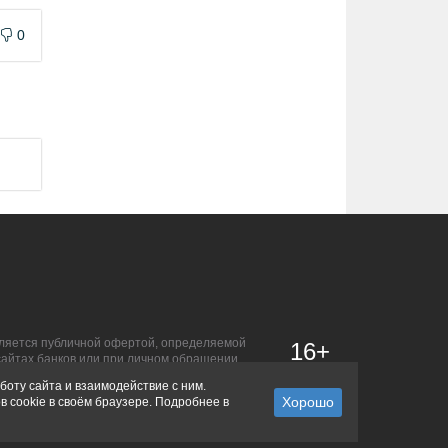
0
является публичной офертой, определяемой
16+
сайтах банков или при личном обращении.
боту сайта и взаимодействие с ним.
в cookie в своём браузере. Подробнее в