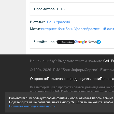
Просмотров: 1615
В статье:
Банк Уралсиб
Метки:
интернет-банк
Банк Уралсиб
расчетный сче
Читайте нас в
Нашли ошибку? Выделите текст и нажмите
Ctrl+E
© 1994-2026.
РИА "БанкИнформСервис". Екатери
О проекте
Политика конфиденциальности
Правов
Вся информация о продуктах банков, размещенная на по
положениями ГК РФ. Информация не содержит точного и 
Исключительное право на товарные знаки принадлежит 
Bankinform.ru использует cookie-файлы и обрабатывает персональные 
Подтвердите ваше согласие, нажав кнопу Ок. Если вы не хотите, чтоб
Политике конфиденциальности
.