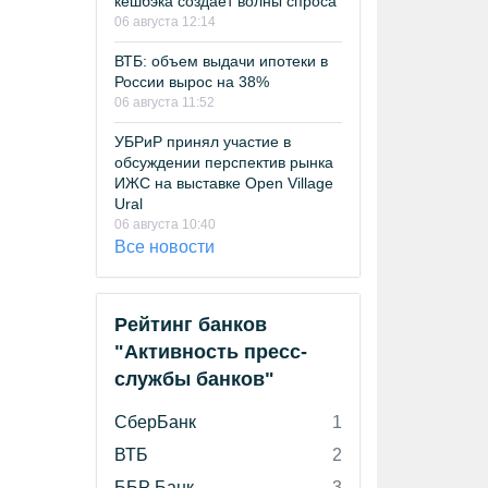
кешбэка создает волны спроса
06 августа 12:14
ВТБ: объем выдачи ипотеки в
России вырос на 38%
06 августа 11:52
УБРиР принял участие в
обсуждении перспектив рынка
ИЖС на выставке Open Village
Ural
06 августа 10:40
Все новости
Рейтинг банков
"Активность пресс-
службы банков"
СберБанк
1
ВТБ
2
ББР Банк
3