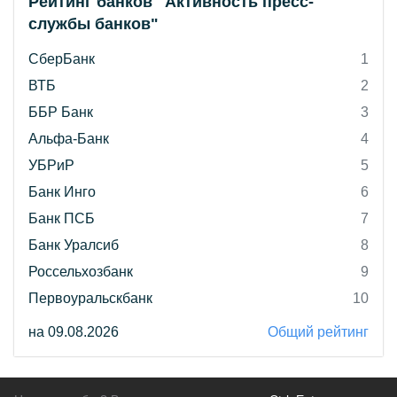
Рейтинг банков "Активность пресс-
службы банков"
СберБанк
1
ВТБ
2
ББР Банк
3
Альфа-Банк
4
УБРиР
5
Банк Инго
6
Банк ПСБ
7
Банк Уралсиб
8
Россельхозбанк
9
Первоуральскбанк
10
на 09.08.2026
Общий рейтинг