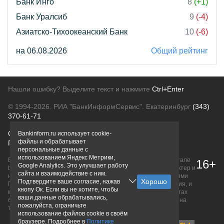
Банк Инго
8
(+1)
Банк Уралсиб
9
(-4)
Азиатско-Тихоокеанский Банк
10
(-6)
на 06.08.2026
Общий рейтинг
Нашли ошибку? Выделите текст и нажмите
Ctrl+Enter
© 1994-2026.
РИА "БанкИнформСервис". Екатеринбург
(343)
370-61-71
О проекте
Политика конфиденциальности
Bankinform.ru использует cookie-
файлы и обрабатывает
Правовая информация
Для рекламодателей
персональные данные с
использованием Яндекс Метрики,
Вся информация о продуктах банков, размещенная на портале
16+
Google Analytics. Это улучшает работу
bankinform.ru, носит исключительно ознакомительный характер и
сайта и взаимодействие с ним.
не является публичной офертой, определяемой положениями
Подтвердите ваше согласие, нажав
ГК РФ. Информация не содержит точного и полного описания, и
кнопу Ок. Если вы не хотите, чтобы
может быть изменена. Конечные условия уточняйте на сайтах
ваши данные обрабатывались,
банков или при личном обращении. Исключительное право на
пожалуйста, ограничьте
товарные знаки принадлежит их правообладателям.
использование файлов cookie в своём
браузере. Подробнее в
Политике