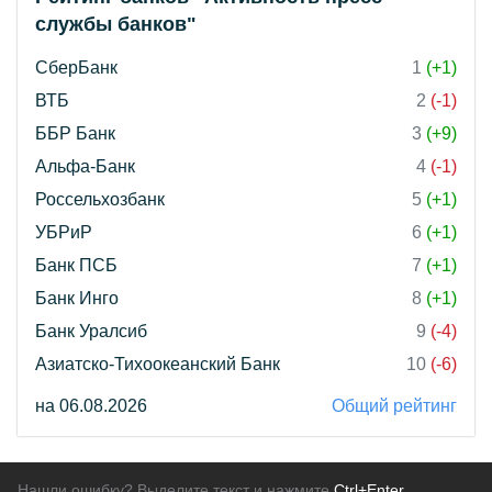
службы банков"
СберБанк
1
(+1)
ВТБ
2
(-1)
ББР Банк
3
(+9)
Альфа-Банк
4
(-1)
Россельхозбанк
5
(+1)
УБРиР
6
(+1)
Банк ПСБ
7
(+1)
Банк Инго
8
(+1)
Банк Уралсиб
9
(-4)
Азиатско-Тихоокеанский Банк
10
(-6)
на 06.08.2026
Общий рейтинг
Нашли ошибку? Выделите текст и нажмите
Ctrl+Enter