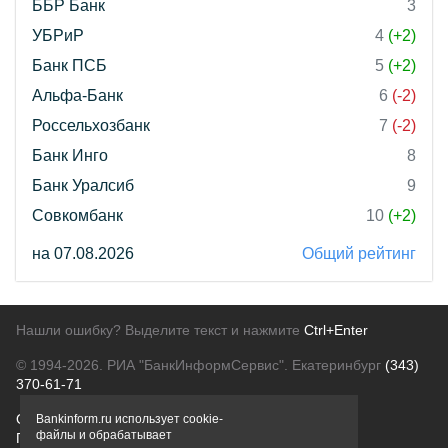
ББР Банк
3
УБРиР
4
(+2)
Банк ПСБ
5
(+2)
Альфа-Банк
6
(-2)
Россельхозбанк
7
(-2)
Банк Инго
8
Банк Уралсиб
9
Совкомбанк
10
(+2)
на 07.08.2026
Общий рейтинг
Нашли ошибку? Выделите текст и нажмите
Ctrl+Enter
© 1994-2026.
РИА "БанкИнформСервис". Екатеринбург
(343)
370-61-71
О проекте
Политика конфиденциальности
Bankinform.ru использует cookie-
файлы и обрабатывает
Правовая информация
Для рекламодателей