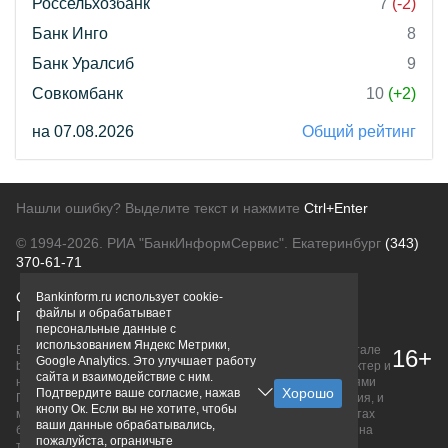
Россельхозбанк
7
(-2)
Банк Инго
8
Банк Уралсиб
9
Совкомбанк
10
(+2)
на 07.08.2026
Общий рейтинг
Нашли ошибку? Выделите текст и нажмите
Ctrl+Enter
© 1994-2026.
РИА "БанкИнформСервис". Екатеринбург
(343)
370-61-71
О проекте
Политика конфиденциальности
Bankinform.ru использует cookie-
файлы и обрабатывает
Правовая информация
Для рекламодателей
персональные данные с
использованием Яндекс Метрики,
Вся информация о продуктах банков, размещенная на портале
16+
Google Analytics. Это улучшает работу
bankinform.ru, носит исключительно ознакомительный характер и
сайта и взаимодействие с ним.
не является публичной офертой, определяемой положениями
Подтвердите ваше согласие, нажав
ГК РФ. Информация не содержит точного и полного описания, и
кнопу Ок. Если вы не хотите, чтобы
может быть изменена. Конечные условия уточняйте на сайтах
ваши данные обрабатывались,
банков или при личном обращении. Исключительное право на
пожалуйста, ограничьте
товарные знаки принадлежит их правообладателям.