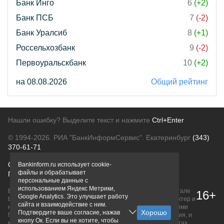
Банк Инго
6
(+2)
Банк ПСБ
7
(-2)
Банк Уралсиб
8
(+1)
Россельхозбанк
9
(-2)
Первоуральскбанк
10
(+2)
на 08.08.2026
Общий рейтинг
Нашли ошибку? Выделите текст и нажмите
Ctrl+Enter
© 1994-2026.
РИА "БанкИнформСервис". Екатеринбург
(343)
370-61-71
О проекте
Политика конфиденциальности
Bankinform.ru использует cookie-
файлы и обрабатывает
Правовая информация
Для рекламодателей
персональные данные с
использованием Яндекс Метрики,
Вся информация о продуктах банков, размещенная на портале
16+
Google Analytics. Это улучшает работу
bankinform.ru, носит исключительно ознакомительный характер и
сайта и взаимодействие с ним.
не является публичной офертой, определяемой положениями
Подтвердите ваше согласие, нажав
ГК РФ. Информация не содержит точного и полного описания, и
кнопу Ок. Если вы не хотите, чтобы
может быть изменена. Конечные условия уточняйте на сайтах