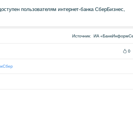
доступен пользователям интернет-банка СберБизнес,
Источник:
ИА «БанкИнформСе
0
нк
Сбер