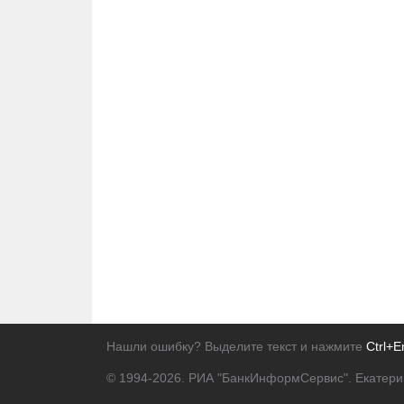
Нашли ошибку? Выделите текст и нажмите
Ctrl+E
© 1994-2026.
РИА "БанкИнформСервис". Екатери