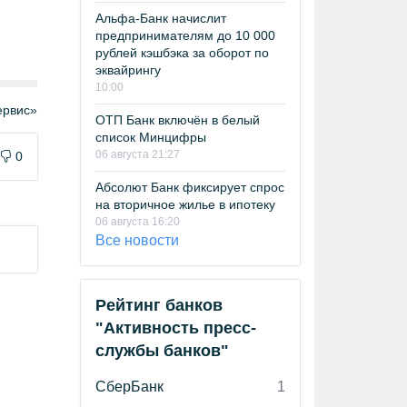
Альфа-Банк начислит
предпринимателям до 10 000
рублей кэшбэка за оборот по
эквайрингу
10:00
рвис»
ОТП Банк включён в белый
список Минцифры
06 августа 21:27
0
Абсолют Банк фиксирует спрос
на вторичное жилье в ипотеку
06 августа 16:20
Все новости
Рейтинг банков
"Активность пресс-
службы банков"
СберБанк
1