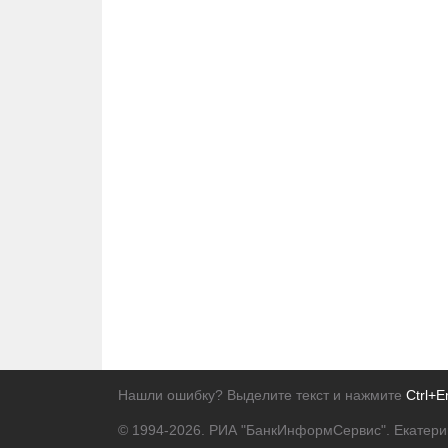
Нашли ошибку? Выделите текст и нажмите
Ctrl+E
© 1994-2026.
РИА "БанкИнформСервис". Екатери