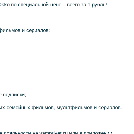
kko по специальной цене – всего за 1 рубль!
 фильмов и сериалов;
е подписки;
чших семейных фильмов, мультфильмов и сериалов.
е лояльности на vamprivet.ru или в приложении