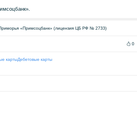
имсоцбанк».
Приморья «Примсоцбанк» (лицензия ЦБ РФ № 2733)
0
ые карты
Дебетовые карты