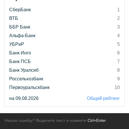
СберБанк
1
ВТБ
2
ББР Банк
3
Альфа-Банк
4
УБРиР
5
Банк Инго
6
Банк ПСБ
7
Банк Уралсиб
8
Россельхозбанк
9
Первоуральскбанк
10
на 09.08.2026
Общий рейтинг
Нашли ошибку? Выделите текст и нажмите
Ctrl+Enter