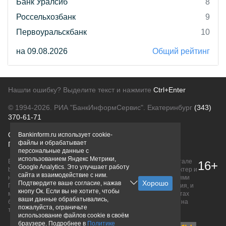
Банк Уралсиб
8
Россельхозбанк
9
Первоуральскбанк
10
на 09.08.2026
Общий рейтинг
Нашли ошибку? Выделите текст и нажмите
Ctrl+Enter
© 1994-2026.
РИА "БанкИнформСервис". Екатеринбург
(343)
370-61-71
О проекте
Политика конфиденциальности
Bankinform.ru использует cookie-
файлы и обрабатывает
Правовая информация
Для рекламодателей
персональные данные с
использованием Яндекс Метрики,
Вся информация о продуктах банков, размещенная на портале
16+
Google Analytics. Это улучшает работу
bankinform.ru, носит исключительно ознакомительный характер и
сайта и взаимодействие с ним.
не является публичной офертой, определяемой положениями
Подтвердите ваше согласие, нажав
ГК РФ. Информация не содержит точного и полного описания, и
кнопу Ок. Если вы не хотите, чтобы
может быть изменена. Конечные условия уточняйте на сайтах
ваши данные обрабатывались,
банков или при личном обращении. Исключительное право на
пожалуйста, ограничьте
товарные знаки принадлежит их правообладателям.
использование файлов cookie в своём
браузере. Подробнее в
Политике