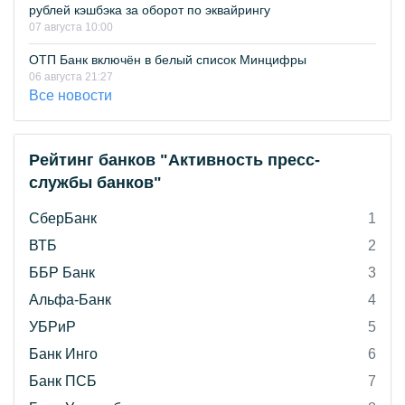
рублей кэшбэка за оборот по эквайрингу
07 августа 10:00
ОТП Банк включён в белый список Минцифры
06 августа 21:27
Все новости
Рейтинг банков "Активность пресс-
службы банков"
СберБанк
1
ВТБ
2
ББР Банк
3
Альфа-Банк
4
УБРиР
5
Банк Инго
6
Банк ПСБ
7