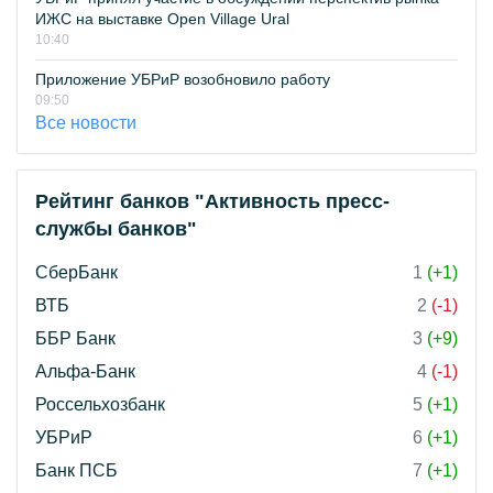
ИЖС на выставке Open Village Ural
10:40
Приложение УБРиР возобновило работу
09:50
Все новости
Рейтинг банков "Активность пресс-
службы банков"
СберБанк
1
(+1)
ВТБ
2
(-1)
ББР Банк
3
(+9)
Альфа-Банк
4
(-1)
Россельхозбанк
5
(+1)
УБРиР
6
(+1)
Банк ПСБ
7
(+1)