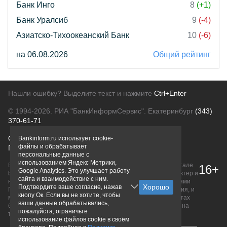
Банк Инго
8
(+1)
Банк Уралсиб
9
(-4)
Азиатско-Тихоокеанский Банк
10
(-6)
на 06.08.2026
Общий рейтинг
Нашли ошибку? Выделите текст и нажмите
Ctrl+Enter
© 1994-2026.
РИА "БанкИнформСервис". Екатеринбург
(343)
370-61-71
О проекте
Политика конфиденциальности
Bankinform.ru использует cookie-
файлы и обрабатывает
Правовая информация
Для рекламодателей
персональные данные с
использованием Яндекс Метрики,
Вся информация о продуктах банков, размещенная на портале
16+
Google Analytics. Это улучшает работу
bankinform.ru, носит исключительно ознакомительный характер и
сайта и взаимодействие с ним.
не является публичной офертой, определяемой положениями
Подтвердите ваше согласие, нажав
ГК РФ. Информация не содержит точного и полного описания, и
кнопу Ок. Если вы не хотите, чтобы
может быть изменена. Конечные условия уточняйте на сайтах
ваши данные обрабатывались,
банков или при личном обращении. Исключительное право на
пожалуйста, ограничьте
товарные знаки принадлежит их правообладателям.
использование файлов cookie в своём