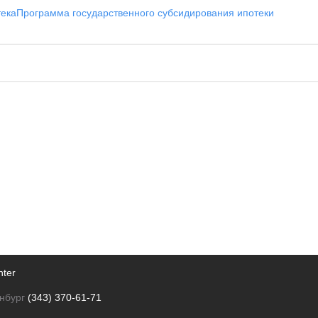
тека
Программа государственного субсидирования ипотеки
nter
нбург
(343) 370-61-71