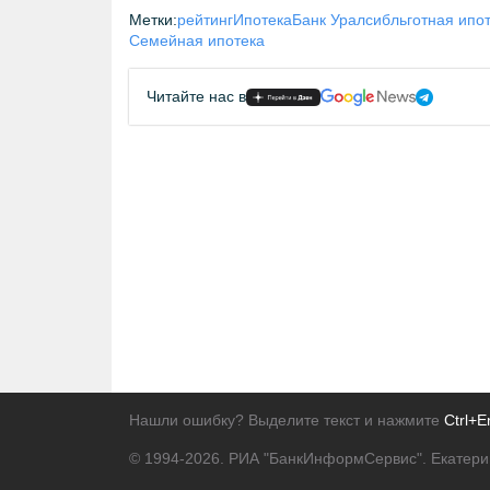
Метки:
рейтинг
Ипотека
Банк Уралсиб
льготная ипо
Семейная ипотека
Читайте нас в
Нашли ошибку? Выделите текст и нажмите
Ctrl+E
© 1994-2026.
РИА "БанкИнформСервис". Екатери