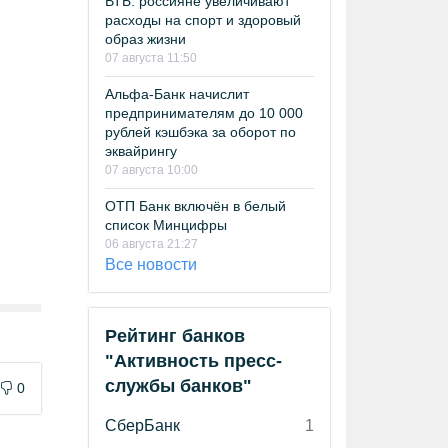
ВТБ: россияне увеличивают
расходы на спорт и здоровый
образ жизни
07 августа 11:50
Альфа-Банк начислит
предпринимателям до 10 000
рублей кэшбэка за оборот по
эквайрингу
07 августа 10:00
ОТП Банк включён в белый
список Минцифры
06 августа 21:27
Все новости
Рейтинг банков
"Активность пресс-
службы банков"
0
СберБанк
1