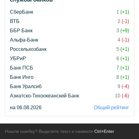
СберБанк
1
(+1)
ВТБ
2
(-1)
ББР Банк
3
(+9)
Альфа-Банк
4
(-1)
Россельхозбанк
5
(+1)
УБРиР
6
(+1)
Банк ПСБ
7
(+1)
Банк Инго
8
(+1)
Банк Уралсиб
9
(-4)
Азиатско-Тихоокеанский Банк
10
(-6)
на 06.08.2026
Общий рейтинг
Нашли ошибку? Выделите текст и нажмите
Ctrl+Enter