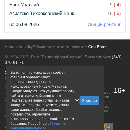
Банк Уралсиб
9
(-4)
Азиатско-Тихоокеанский Банк
10
(-6)
на 06.08.2026
Общий рейтинг
Нашли ошибку? Выделите текст и нажмите
Ctrl+Enter
© 1994-2026.
РИА "БанкИнформСервис". Екатеринбург
(343)
370-61-71
О проекте
Политика конфиденциальности
Bankinform.ru использует cookie-
файлы и обрабатывает
Правовая информация
Для рекламодателей
персональные данные с
использованием Яндекс Метрики,
Вся информация о продуктах банков, размещенная на портале
16+
Google Analytics. Это улучшает работу
bankinform.ru, носит исключительно ознакомительный характер и
сайта и взаимодействие с ним.
не является публичной офертой, определяемой положениями
Подтвердите ваше согласие, нажав
ГК РФ. Информация не содержит точного и полного описания, и
кнопу Ок. Если вы не хотите, чтобы
может быть изменена. Конечные условия уточняйте на сайтах
ваши данные обрабатывались,
банков или при личном обращении. Исключительное право на
пожалуйста, ограничьте
товарные знаки принадлежит их правообладателям.
использование файлов cookie в своём
браузере. Подробнее в
Политике
конфиденциальности
.