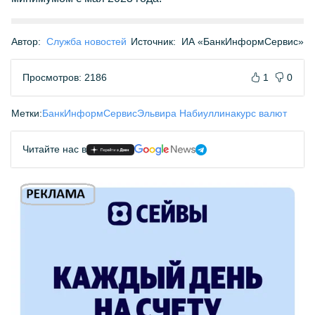
Автор:
Служба новостей
Источник:
ИА «БанкИнформСервис»
Просмотров: 2186
1
0
Метки:
БанкИнформСервис
Эльвира Набиуллина
курс валют
Читайте нас в