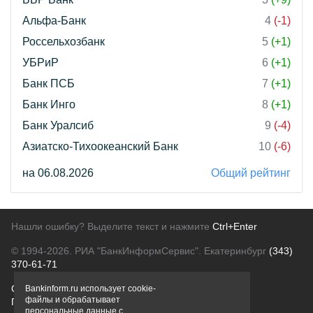
Альфа-Банк
4
(-1)
Россельхозбанк
5
(+1)
УБРиР
6
(+1)
Банк ПСБ
7
(+1)
Банк Инго
8
(+1)
Банк Уралсиб
9
(-4)
Азиатско-Тихоокеанский Банк
10
(-6)
на 06.08.2026
Общий рейтинг
Нашли ошибку? Выделите текст и нажмите
Ctrl+Enter
© 1994-2026.
РИА "БанкИнформСервис". Екатеринбург
(343)
370-61-71
О проекте
Политика конфиденциальности
Bankinform.ru использует cookie-
файлы и обрабатывает
Правовая информация
Для рекламодателей
персональные данные с