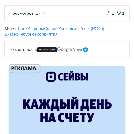
Просмотров: 1747
1
1
Метки:
БанкИнформСервис
Россельхозбанк (РСХБ)
Екатеринбург
мероприятия
Читайте нас в