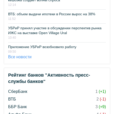
кешбэка создает волны спроса
12:14
ВТБ: объем выдачи ипотеки в России вырос на 38%
11:52
УБРиР принял участие в обсуждении перспектив рынка
ИЖС на выставке Open Village Ural
10:40
Приложение УБРиР возобновило работу
09:50
Все новости
Рейтинг банков "Активность пресс-
службы банков"
СберБанк
1
(+1)
ВТБ
2
(-1)
ББР Банк
3
(+9)