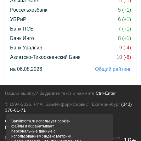
Альфа-Банк
4
(-1)
Россельхозбанк
5
(+1)
УБРиР
6
(+1)
Банк ПСБ
7
(+1)
Банк Инго
8
(+1)
Банк Уралсиб
9
(-4)
Азиатско-Тихоокеанский Банк
10
(-6)
на 06.08.2026
Общий рейтинг
Нашли ошибку? Выделите текст и нажмите
Ctrl+Enter
© 1994-2026.
РИА "БанкИнформСервис". Екатеринбург
(343)
370-61-71
О проекте
Политика конфиденциальности
Bankinform.ru использует cookie-
файлы и обрабатывает
Правовая информация
Для рекламодателей
персональные данные с
использованием Яндекс Метрики,
Вся информация о продуктах банков, размещенная на портале
16+