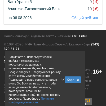
Банк Уралсиб
9
(-4)
Азиатско-Тихоокеанский Банк
10
(-6)
на 06.08.2026
Общий рейтинг
Нашли ошибку? Выделите текст и нажмите
Ctrl+Enter
© 1994-2026.
РИА "БанкИнформСервис". Екатеринбург
(343)
370-61-71
О проекте
Политика конфиденциальности
Bankinform.ru использует cookie-
файлы и обрабатывает
Правовая информация
Для рекламодателей
персональные данные с
использованием Яндекс Метрики,
Вся информация о продуктах банков, размещенная на портале
16+
Google Analytics. Это улучшает работу
bankinform.ru, носит исключительно ознакомительный характер и
сайта и взаимодействие с ним.
не является публичной офертой, определяемой положениями
Подтвердите ваше согласие, нажав
ГК РФ. Информация не содержит точного и полного описания, и
кнопу Ок. Если вы не хотите, чтобы
может быть изменена. Конечные условия уточняйте на сайтах
ваши данные обрабатывались,
банков или при личном обращении. Исключительное право на
пожалуйста, ограничьте
товарные знаки принадлежит их правообладателям.
использование файлов cookie в своём
браузере. Подробнее в
Политике
конфиденциальности
.