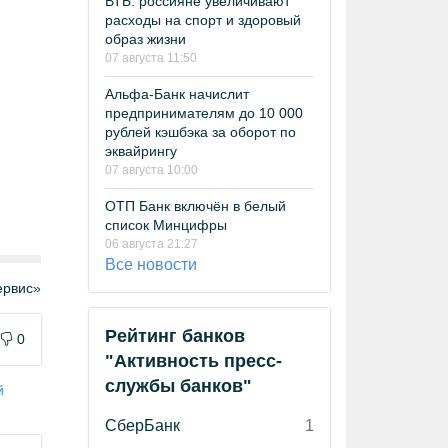
ВТБ: россияне увеличивают
расходы на спорт и здоровый
образ жизни
07 августа 11:50
Альфа-Банк начислит
предпринимателям до 10 000
рублей кэшбэка за оборот по
эквайрингу
07 августа 10:00
ОТП Банк включён в белый
список Минцифры
06 августа 21:27
Все новости
рвис»
Рейтинг банков
0
"Активность пресс-
службы банков"
й
СберБанк
1