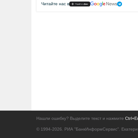
Читайте нас в
Нашли ошибку? Выделите текст и нажмите
Ctrl+E
© 1994-2026.
РИА "БанкИнформСервис". Екатери