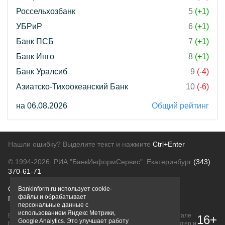
Россельхозбанк
5
(+1)
УБРиР
6
(+1)
Банк ПСБ
7
(+1)
Банк Инго
8
(+1)
Банк Уралсиб
9
(-4)
Азиатско-Тихоокеанский Банк
10
(-6)
на 06.08.2026
Общий рейтинг
Нашли ошибку? Выделите текст и нажмите
Ctrl+Enter
© 1994-2026.
РИА "БанкИнформСервис". Екатеринбург
(343)
370-61-71
О проекте
Политика конфиденциальности
Bankinform.ru использует cookie-
файлы и обрабатывает
Правовая информация
Для рекламодателей
персональные данные с
использованием Яндекс Метрики,
Вся информация о продуктах банков, размещенная на портале
16+
Google Analytics. Это улучшает работу
bankinform.ru, носит исключительно ознакомительный характер и