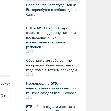
Сбер приглашает студентов из
Екатеринбурга в амбассадоры
банка
15:56
ПСБ и МЧС России будут
оказывать поддержку жителям
пострадавших при
чрезвычайных ситуациях
регионов
12:40
Сбер запустил собственную
программу образовательных
кредитов с льготным периодом
12:33
рвис»
Исследование ВТБ:
ежемесячная смена категорий
кешбэка создает волны спроса
0
12:14
ВТБ: объем выдачи ипотеки в