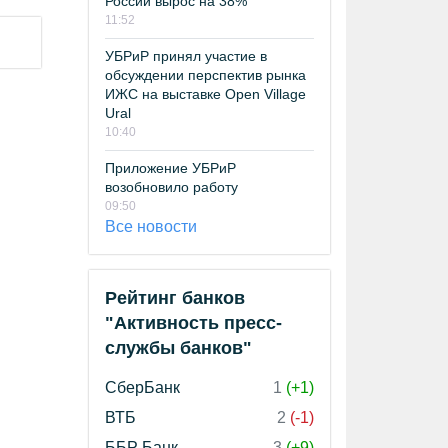
России вырос на 38%
11:52
УБРиР принял участие в
обсуждении перспектив рынка
ИЖС на выставке Open Village
Ural
10:40
Приложение УБРиР
возобновило работу
09:50
Все новости
Рейтинг банков
"Активность пресс-
службы банков"
СберБанк
1
(+1)
ВТБ
2
(-1)
ББР Банк
3
(+9)