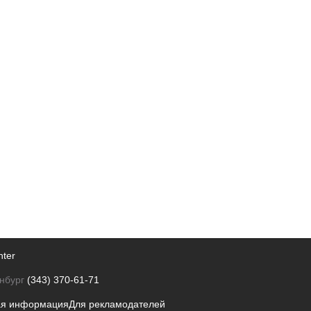
nter
нбург
(343) 370-61-71
ая информация
Для рекламодателей