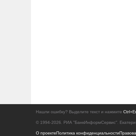
Нашли ошибку? Выделите текст и нажмите
Ctrl+E
© 1994-2026.
РИА "БанкИнформСервис". Екатери
О проекте
Политика конфиденциальности
Правов