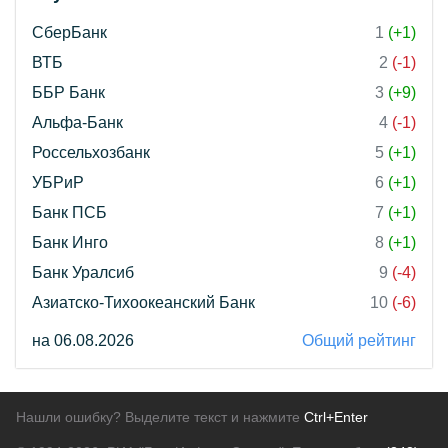
СберБанк
1
(+1)
ВТБ
2
(-1)
ББР Банк
3
(+9)
Альфа-Банк
4
(-1)
Россельхозбанк
5
(+1)
УБРиР
6
(+1)
Банк ПСБ
7
(+1)
Банк Инго
8
(+1)
Банк Уралсиб
9
(-4)
Азиатско-Тихоокеанский Банк
10
(-6)
на 06.08.2026
Общий рейтинг
Нашли ошибку? Выделите текст и нажмите
Ctrl+Enter