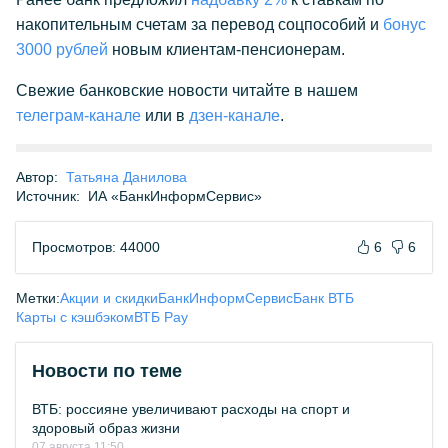
накопительным счетам за перевод соцпособий и
бонус
3000 рублей
новым клиентам-пенсионерам.
Свежие банковские новости читайте в нашем
телеграм-канале
или в
дзен-канале
.
Автор:
Татьяна Данилова
Источник:
ИА «БанкИнформСервис»
Просмотров: 44000
6
6
Метки:
Акции и скидки
БанкИнформСервис
Банк ВТБ
Карты с кэшбэком
ВТБ Pay
Новости по теме
ВТБ: россияне увеличивают расходы на спорт и
здоровый образ жизни
07 августа 11:50