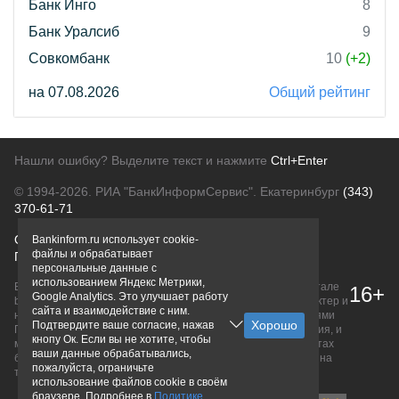
Банк Инго
8
Банк Уралсиб
9
Совкомбанк
10
(+2)
на 07.08.2026
Общий рейтинг
Нашли ошибку? Выделите текст и нажмите
Ctrl+Enter
© 1994-2026.
РИА "БанкИнформСервис". Екатеринбург
(343)
370-61-71
О проекте
Политика конфиденциальности
Bankinform.ru использует cookie-
файлы и обрабатывает
Правовая информация
Для рекламодателей
персональные данные с
использованием Яндекс Метрики,
Вся информация о продуктах банков, размещенная на портале
16+
Google Analytics. Это улучшает работу
bankinform.ru, носит исключительно ознакомительный характер и
сайта и взаимодействие с ним.
не является публичной офертой, определяемой положениями
Подтвердите ваше согласие, нажав
ГК РФ. Информация не содержит точного и полного описания, и
кнопу Ок. Если вы не хотите, чтобы
может быть изменена. Конечные условия уточняйте на сайтах
ваши данные обрабатывались,
банков или при личном обращении. Исключительное право на
пожалуйста, ограничьте
товарные знаки принадлежит их правообладателям.
использование файлов cookie в своём
браузере. Подробнее в
Политике