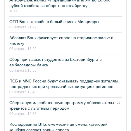
Альфа-Банк начислит предпринимателям до 10 000
рублей кэшбэка за оборот по эквайрингу
10:00
ОТП Банк включён в белый список Минцифры
06 августа 21:27
Абсолют Банк фиксирует спрос на вторичное жилье в
ипотеку
06 августа 16:20
Сбер приглашает студентов из Екатеринбурга в
амбассадоры банка
06 августа 15:56
ПСБ и МЧС России будут оказывать поддержку жителям
пострадавших при чрезвычайных ситуациях регионов
06 августа 12:40
Сбер запустил собственную программу образовательных
кредитов с льготным периодом
06 августа 12:33
Исследование ВТБ: ежемесячная смена категорий
кешбэка создает волны спроса