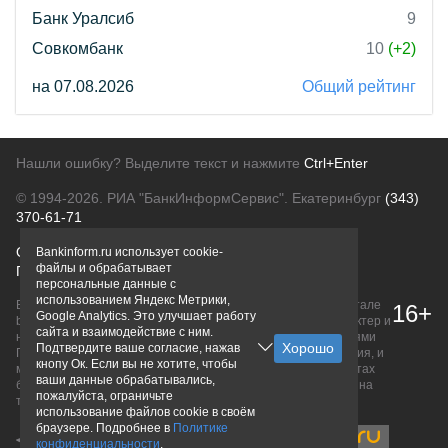
Банк Уралсиб
9
Совкомбанк
10
(+2)
на 07.08.2026
Общий рейтинг
Нашли ошибку? Выделите текст и нажмите
Ctrl+Enter
© 1994-2026.
РИА "БанкИнформСервис". Екатеринбург
(343)
370-61-71
О проекте
Политика конфиденциальности
Bankinform.ru использует cookie-
файлы и обрабатывает
Правовая информация
Для рекламодателей
персональные данные с
использованием Яндекс Метрики,
Вся информация о продуктах банков, размещенная на портале
16+
Google Analytics. Это улучшает работу
bankinform.ru, носит исключительно ознакомительный характер и
сайта и взаимодействие с ним.
не является публичной офертой, определяемой положениями
Подтвердите ваше согласие, нажав
ГК РФ. Информация не содержит точного и полного описания, и
кнопу Ок. Если вы не хотите, чтобы
может быть изменена. Конечные условия уточняйте на сайтах
ваши данные обрабатывались,
банков или при личном обращении. Исключительное право на
пожалуйста, ограничьте
товарные знаки принадлежит их правообладателям.
использование файлов cookie в своём
браузере. Подробнее в
Политике
конфиденциальности
.