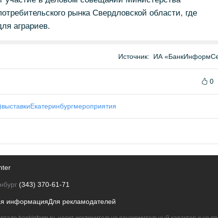
отребительского рынка Свердловской области, где
ля аграриев.
Источник:
ИА «БанкИнформСе
0
)
выставки
Екатеринбург
мероприятия
nter
нбург
(343) 370-61-71
ая информация
Для рекламодателей