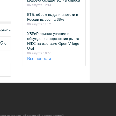
кешбэка создает волны спроса
06 августа 12:14
ВТБ: объем выдачи ипотеки в
России вырос на 38%
06 августа 11:52
рвис»
УБРиР принял участие в
обсуждении перспектив рынка
0
ИЖС на выставке Open Village
Ural
06 августа 10:40
Все новости