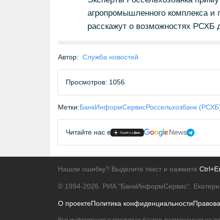
агропромышленного комплекса и п
расскажут о возможностях РСХБ д
Автор:
Служба новостей
Просмотров: 1056
Метки:
БанкИнформСервис
Россельхозбанк (РСХБ
Читайте нас в
Нашли ошибку? Выделите текст и нажмите
Ctrl+E
© 1994-2026.
РИА "БанкИнформСервис". Екатери
О проекте
Политика конфиденциальности
Правов