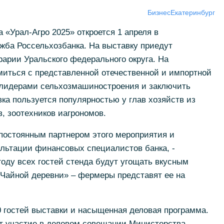
Бизнес
Екатеринбург
«Урал-Агро 2025» откроется 1 апреля в
ужба Россельхозбанка. На выставку приедут
рарии Уральского федерального округа. На
миться с представленной отечественной и импортной
с лидерами сельхозмашиностроения и заключить
вка пользуется популярностью у глав хозяйств из
, зоотехников иагрономов.
постоянным партнером этого мероприятия и
ультации финансовых специалистов банка, -
году всех гостей стенда будут угощать вкусным
Чайной деревни» – фермеры представят ее на
0 гостей выставки и насыщенная деловая программа.
т участие в деловом совещании Министерства