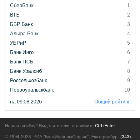
СберБанк
1
ВТБ
2
ББР Банк
3
Альфа-Банк
4
УБРиР
5
Банк Инго
6
Банк ПСБ
7
Банк Уралсиб
8
Россельхозбанк
9
Первоуральскбанк
10
на 09.08.2026
Общий рейтинг
Нашли ошибку? Выделите текст и нажмите
Ctrl+Enter
© 1994-2026.
РИА "БанкИнформСервис". Екатеринбург
(343)