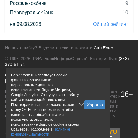
Россельхозбанк
9
Первоуральскбанк
10
на 09.08.2026
Общий рейтинг
Нашли ошибку? Выделите текст и нажмите
Ctrl+Enter
© 1994-2026.
РИА "БанкИнформСервис". Екатеринбург
(343)
370-61-71
О проекте
Политика конфиденциальности
Bankinform.ru использует cookie-
файлы и обрабатывает
Правовая информация
Для рекламодателей
персональные данные с
использованием Яндекс Метрики,
Вся информация о продуктах банков, размещенная на портале
16+
Google Analytics. Это улучшает работу
bankinform.ru, носит исключительно ознакомительный характер и
сайта и взаимодействие с ним.
не является публичной офертой, определяемой положениями
Подтвердите ваше согласие, нажав
ГК РФ. Информация не содержит точного и полного описания, и
кнопу Ок. Если вы не хотите, чтобы
может быть изменена. Конечные условия уточняйте на сайтах
ваши данные обрабатывались,
банков или при личном обращении. Исключительное право на
пожалуйста, ограничьте
товарные знаки принадлежит их правообладателям.
использование файлов cookie в своём
браузере. Подробнее в
Политике
конфиденциальности
.