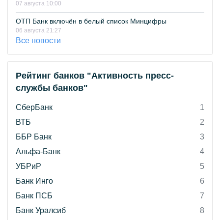
07 августа 10:00
ОТП Банк включён в белый список Минцифры
06 августа 21:27
Все новости
Рейтинг банков "Активность пресс-
службы банков"
СберБанк
1
ВТБ
2
ББР Банк
3
Альфа-Банк
4
УБРиР
5
Банк Инго
6
Банк ПСБ
7
Банк Уралсиб
8