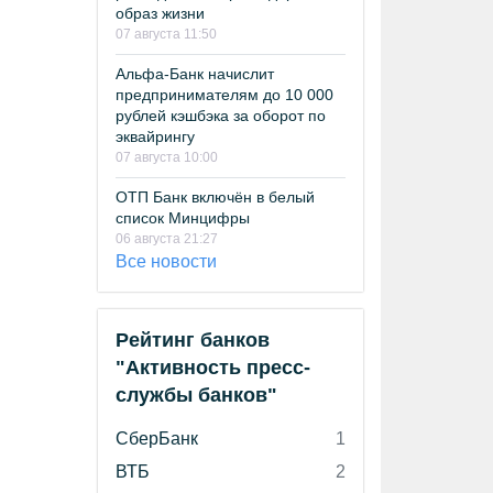
образ жизни
07 августа 11:50
Альфа-Банк начислит
предпринимателям до 10 000
рублей кэшбэка за оборот по
эквайрингу
07 августа 10:00
ОТП Банк включён в белый
список Минцифры
06 августа 21:27
Все новости
Рейтинг банков
"Активность пресс-
службы банков"
СберБанк
1
ВТБ
2