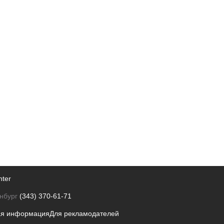
nter
нбург
(343) 370-61-71
ая информация
Для рекламодателей