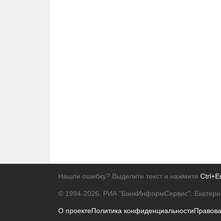
Нашли ошибку? Выделите текст и нажмите
Ctrl+E
© 1994-2026.
РИА "БанкИнформСервис". Екатери
О проекте
Политика конфиденциальности
Правов